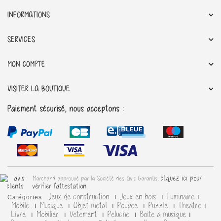
INFORMATIONS
SERVICES
MON COMPTE
VISITER LA BOUTIQUE
Paiement sécurisé, nous acceptons :
cliquez ici pour
Marchand approuvé par la Société des Avis Garantis,
vérifier l'attestation
.
Jeux de construction
Jeux en bois
Luminaire
Catégories
Mobile
Musique
Objet metal
Poupee
Puzzle
Theatre
Livre
Mobilier
Vetement
Peluche
Boite a musique