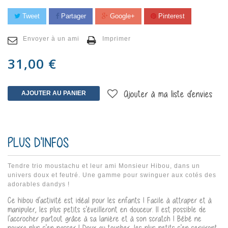
Tweet
Partager
Google+
Pinterest
Envoyer à un ami
Imprimer
31,00 €
AJOUTER AU PANIER
Ajouter à ma liste d'envies
PLUS D'INFOS
Tendre trio moustachu et leur ami Monsieur Hibou, dans un
univers doux et feutré. Une gamme pour swinguer aux cotés des
adorables dandys !
Ce hibou d'activité est idéal pour les enfants ! Facile à attraper et à
manipuler, les plus petits s'éveilleront en douceur. Il est possible de
l'accrocher partout grâce à sa lanière et à son scratch ! Bébé ne
pourra plus s'en passer ! Doux au toucher, les plus petits s'en serviront