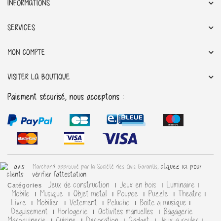
INFORMATIONS
SERVICES
MON COMPTE
VISITER LA BOUTIQUE
Paiement sécurisé, nous acceptons :
cliquez ici pour
Marchand approuvé par la Société des Avis Garantis,
vérifier l'attestation
.
Jeux de construction
Jeux en bois
Luminaire
Catégories
Mobile
Musique
Objet metal
Poupee
Puzzle
Theatre
Livre
Mobilier
Vetement
Peluche
Boite a musique
Deguisement
Horlogerie
Activites manuelles
Bagagerie
Maroquinerie
Cuisine
Decoration
Gadget
Jeux a rouler