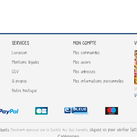
SERVICES
V
MON COMPTE
Livraison
Mes commandes
Mentions légales
Mes avoirs
CGV
Mes adresses
A propos
Mes informations personnelles
V
Notre boutique
V
cliquez ici pour vérifier l'at
Marchand approuvé par la Société des Avis Garantis,
Catégories