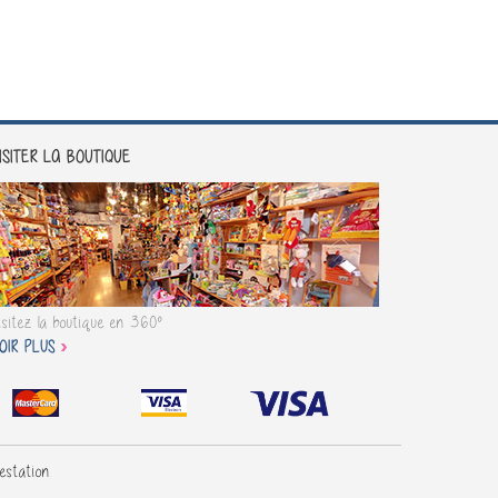
ISITER LA BOUTIQUE
isitez la boutique en 360°
OIR PLUS
testation
.