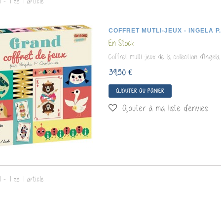
 - 1 de 1 article
COFFRET MUTLI-JEUX - INGELA P
En Stock
Coffret multi-jeux de la collection d'Ingel
39,50 €
AJOUTER AU PANIER
Ajouter à ma liste d'envies
OSAURES
CARTES A GRATTER
DIXIT
NOCTURNES...
32,00 €
7,00 €
Très beau jeu
Cartes à gratter "Nocturnes" de la
l'intuition so
collection des "Petites Merveilles" de
surprenant ,...
Moulin Roty
 - 1 de 1 article