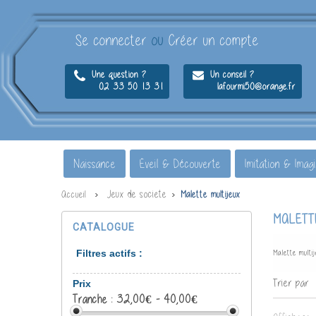
Se connecter
ou
Créer un compte
Une question ?
Un conseil ?
02 33 50 13 31
lafourmi50@orange.fr
Naissance
Éveil & Découverte
Imitation & Imag
Jeux de societe
Accueil
Malette multijeux
MALETT
CATALOGUE
Filtres actifs :
Malette multi
Trier par
Prix
Tranche :
32,00€ - 40,00€