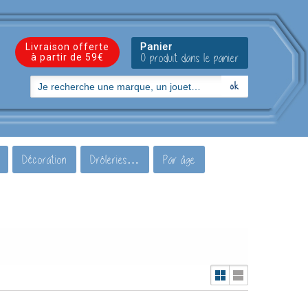
Livraison offerte
Panier
à partir de 59€
0 produit dans le panier
Décoration
Drôleries…
Par âge