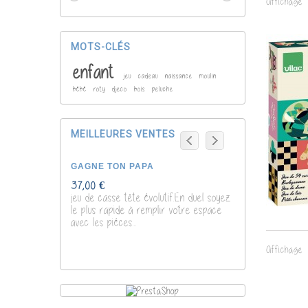
Affichage 1
MOTS-CLÉS
enfant
jeu
cadeau
naissance
moulin
bébé
roty
djeco
bois
peluche
MEILLEURES VENTES
GAGNE TON PAPA
POCHOIRS DIN
37,00 €
7,00 €
jeu de casse tête évolutif.En duel soyez
le plus rapide à remplir votre espace
avec les piéces...
Affichage 1