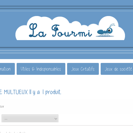
ination
Utiles & Indispensables
Jeux Créatifs
Jeux de société
Il y a 1 produit.
E MULTIJEUX
jeux
--