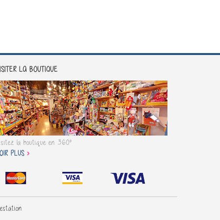
ISITER LA BOUTIQUE
isitez la boutique en 360°
OIR PLUS
testation
.