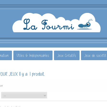
ination
Utiles & Indispensables
Jeux Créatifs
Jeux de société
Il y a 1 produit.
 POUR JEUX
eux
--