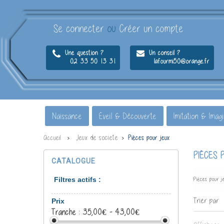
Se connecter
ou
Créer un compte
Une question ?
Un conseil ?
02 33 50 13 31
lafourmi50@orange.fr
Naissance
Éveil & Découverte
Imitation & Imag
Jeux de societe
Accueil
Pièces pour jeux
PIÈCES
CATALOGUE
Filtres actifs :
Pièces pour j
Trier par
Prix
Tranche :
35,00€ - 43,00€