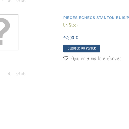
 - 1 de 1 article
PIECES ECHECS STANTON BUIS/
En Stock
43,00 €
AJOUTER AU PANIER
Ajouter à ma liste d'envies
OSAURES
CARTES A GRATTER
DIXIT
 - 1 de 1 article
NOCTURNES...
32,00 €
7,00 €
Très beau jeu
Cartes à gratter "Nocturnes" de la
l'intuition so
collection des "Petites Merveilles" de
surprenant ,...
Moulin Roty