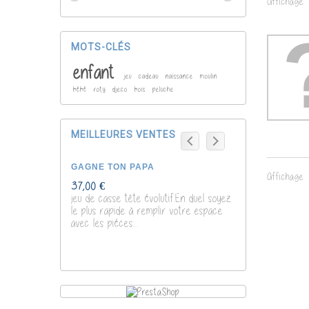
Affichage 1
MOTS-CLÉS
enfant
jeu
cadeau
naissance
moulin
bébé
roty
djeco
bois
peluche
MEILLEURES VENTES
GAGNE TON PAPA
POCHOIRS DIN
Affichage 1
37,00 €
7,00 €
jeu de casse tête évolutif.En duel soyez
le plus rapide à remplir votre espace
avec les piéces...