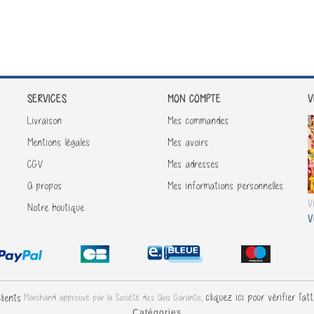
SERVICES
V
MON COMPTE
Livraison
Mes commandes
Mentions légales
Mes avoirs
CGV
Mes adresses
A propos
Mes informations personnelles
V
Notre boutique
V
cliquez ici pour vérifier l'at
Marchand approuvé par la Société des Avis Garantis,
Catégories