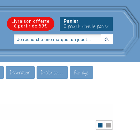
Livraison offerte
Panier
à partir de 59€
0 produit dans le panier
Décoration
Drôleries…
Par âge