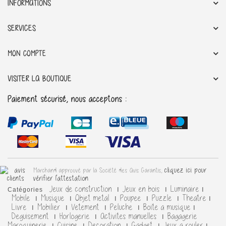
INFORMATIONS
SERVICES
MON COMPTE
VISITER LA BOUTIQUE
Paiement sécurisé, nous acceptons :
cliquez ici pour
Marchand approuvé par la Société des Avis Garantis,
vérifier l'attestation
.
Jeux de construction
Jeux en bois
Luminaire
Catégories
Mobile
Musique
Objet metal
Poupee
Puzzle
Theatre
Livre
Mobilier
Vetement
Peluche
Boite a musique
Deguisement
Horlogerie
Activites manuelles
Bagagerie
Maroquinerie
Cuisine
Decoration
Gadget
Jeux a rouler