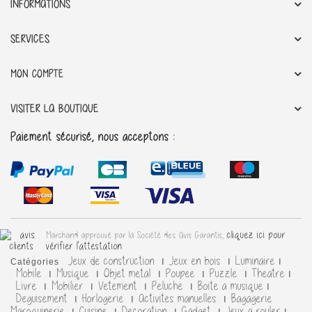
INFORMATIONS
SERVICES
MON COMPTE
VISITER LA BOUTIQUE
Paiement sécurisé, nous acceptons :
cliquez ici pour
Marchand approuvé par la Société des Avis Garantis,
vérifier l'attestation
.
Jeux de construction
Jeux en bois
Luminaire
Catégories
Mobile
Musique
Objet metal
Poupee
Puzzle
Theatre
Livre
Mobilier
Vetement
Peluche
Boite a musique
Deguisement
Horlogerie
Activites manuelles
Bagagerie
Maroquinerie
Cuisine
Decoration
Gadget
Jeux a rouler