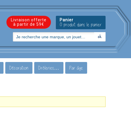
Livraison offerte
Panier
à partir de 59€
0 produit dans le panier
Décoration
Drôleries…
Par âge