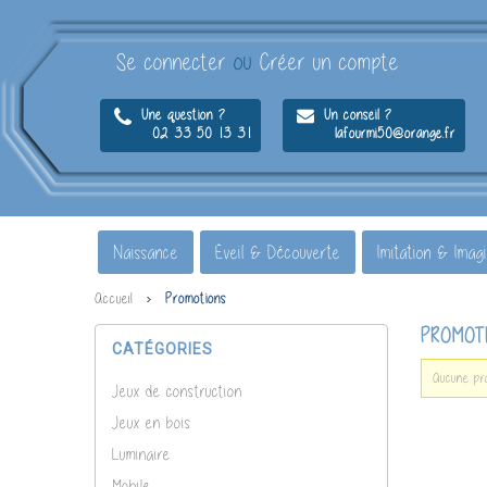
Se connecter
ou
Créer un compte
Une question ?
Un conseil ?
02 33 50 13 31
lafourmi50@orange.fr
Naissance
Éveil & Découverte
Imitation & Imag
Accueil
Promotions
PROMOT
CATÉGORIES
Aucune pr
Jeux de construction
Jeux en bois
Luminaire
Mobile