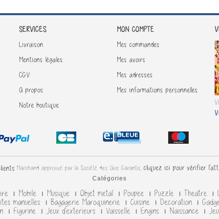
SERVICES
V
MON COMPTE
Livraison
Mes commandes
Mentions légales
Mes avoirs
CGV
Mes adresses
A propos
Mes informations personnelles
V
Notre boutique
V
cliquez ici pour vérifier l'at
Marchand approuvé par la Société des Avis Garantis,
Catégories
aire
Mobile
Musique
Objet metal
Poupee
Puzzle
Theatre
vites manuelles
Bagagerie Maroquinerie
Cuisine
Decoration
Gadg
on
Figurine
Jeux d'exterieurs
Vaisselle
Engins
Naissance
Jeu