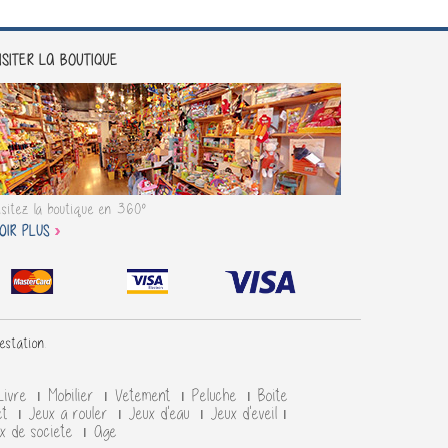
ISITER LA BOUTIQUE
isitez la boutique en 360°
OIR PLUS
testation
.
Livre
Mobilier
Vetement
Peluche
Boite
et
Jeux a rouler
Jeux d'eau
Jeux d'eveil
x de societe
Age