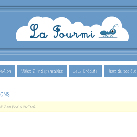
ination
Utiles & Indispensables
Jeux Créatifs
Jeux de société
IONS
omotion pour le moment.