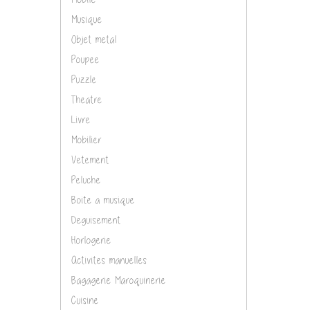
Musique
Objet metal
Poupee
Puzzle
Theatre
Livre
Mobilier
Vetement
Peluche
Boite a musique
Deguisement
Horlogerie
Activites manuelles
Bagagerie Maroquinerie
Cuisine