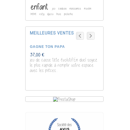
enfant
jeu
cadeau
naissance
moulin
bébé
roty
djeco
bois
peluche
MEILLEURES VENTES
GAGNE TON PAPA
POCHOIRS DIN
37,00 €
7,00 €
jeu de casse tête évolutif.En duel soyez
le plus rapide à remplir votre espace
avec les piéces...