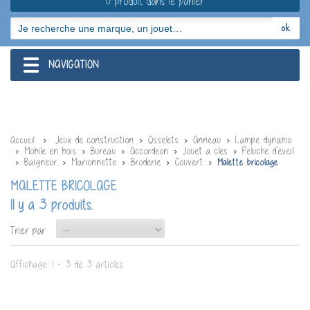
0 produit dans le panier
NAVIGATION
navigation
Jeux de construction
Osselets
Anneau
Lampe dynamo
Accueil
Mobile en bois
Bureau
Accordeon
Jouet a cles
Peluche d'eveil
Baigneur
Marionnette
Broderie
Couvert
Malette bricolage
MALETTE BRICOLAGE
Il y a 3 produits.
--
Trier par
Affichage 1 - 3 de 3 articles