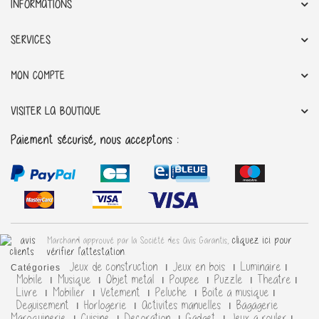
INFORMATIONS
SERVICES
MON COMPTE
VISITER LA BOUTIQUE
Paiement sécurisé, nous acceptons :
cliquez ici pour
Marchand approuvé par la Société des Avis Garantis,
vérifier l'attestation
.
Jeux de construction
Jeux en bois
Luminaire
Catégories
Mobile
Musique
Objet metal
Poupee
Puzzle
Theatre
Livre
Mobilier
Vetement
Peluche
Boite a musique
Deguisement
Horlogerie
Activites manuelles
Bagagerie
Maroquinerie
Cuisine
Decoration
Gadget
Jeux a rouler