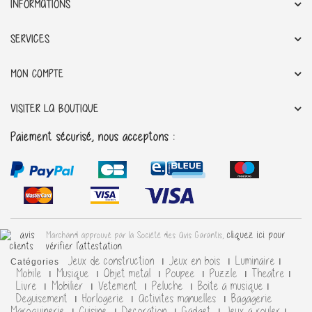
INFORMATIONS
SERVICES
MON COMPTE
VISITER LA BOUTIQUE
Paiement sécurisé, nous acceptons :
cliquez ici pour
Marchand approuvé par la Société des Avis Garantis,
vérifier l'attestation
.
Jeux de construction
Jeux en bois
Luminaire
Catégories
Mobile
Musique
Objet metal
Poupee
Puzzle
Theatre
Livre
Mobilier
Vetement
Peluche
Boite a musique
Deguisement
Horlogerie
Activites manuelles
Bagagerie
Maroquinerie
Cuisine
Decoration
Gadget
Jeux a rouler