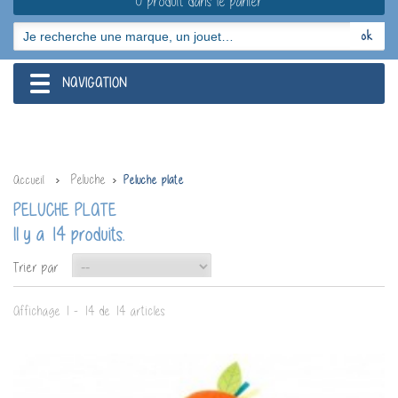
0 produit dans le panier
NAVIGATION
navigation
Peluche
Accueil
Peluche plate
PELUCHE PLATE
Il y a 14 produits.
--
Trier par
Affichage 1 - 14 de 14 articles