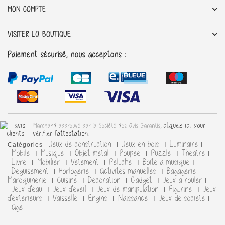
MON COMPTE
VISITER LA BOUTIQUE
Paiement sécurisé, nous acceptons :
cliquez ici pour
Marchand approuvé par la Société des Avis Garantis,
vérifier l'attestation
.
Jeux de construction
Jeux en bois
Luminaire
Catégories
Mobile
Musique
Objet metal
Poupee
Puzzle
Theatre
Livre
Mobilier
Vetement
Peluche
Boite a musique
Deguisement
Horlogerie
Activites manuelles
Bagagerie
Maroquinerie
Cuisine
Decoration
Gadget
Jeux a rouler
Jeux d'eau
Jeux d'eveil
Jeux de manipulation
Figurine
Jeux
d'exterieurs
Vaisselle
Engins
Naissance
Jeux de societe
Age