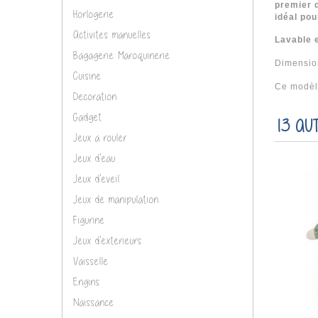
premier 
Horlogerie
idéal pou
Activites manuelles
Lavable 
Bagagerie Maroquinerie
Dimensio
Cuisine
Ce modèle
Decoration
Gadget
13 AU
Jeux a rouler
Jeux d'eau
Jeux d'eveil
Jeux de manipulation
Figurine
Jeux d'exterieurs
Vaisselle
Engins
Naissance