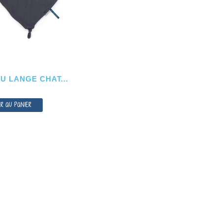
INOSAURES
CARTES A GRATTER
DIXIT
NOCTURNES...
32,00 €
7,00 €
Très beau j
Cartes à gratter "Nocturnes" de la
l'intuition 
collection des "Petites Merveilles"
dou "Alphone, le...
gagner.Un j
de Moulin Roty
UDOU LANGE CHAT...
 LANGE CHAT...
AJOUTER AU PANIER
R AU PANIER