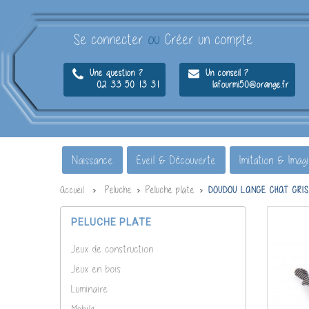
Se connecter
ou
Créer un compte
Une question ?
Un conseil ?
02 33 50 13 31
lafourmi50@orange.fr
Naissance
Éveil & Découverte
Imitation & Imag
Peluche
Peluche plate
Accueil
DOUDOU LANGE CHAT GRI
PELUCHE PLATE
Jeux de construction
Jeux en bois
Luminaire
Mobile