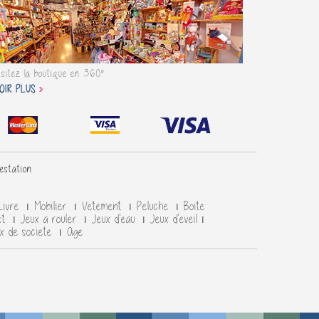
isitez la boutique en 360°
OIR PLUS
testation
.
Livre
Mobilier
Vetement
Peluche
Boite
et
Jeux a rouler
Jeux d'eau
Jeux d'eveil
x de societe
Age