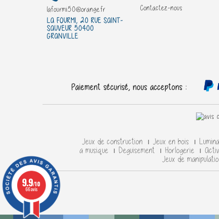
Contactez-nous
lafourmi50@orange.fr
LA FOURMI, 20 RUE SAINT-
SAUVEUR 50400
GRANVILLE
Paiement sécurisé, nous acceptons :
Jeux de construction
Jeux en bois
Lumin
a musique
Deguisement
Horlogerie
Acti
Jeux de manipulati
9.9
/10
66 avis