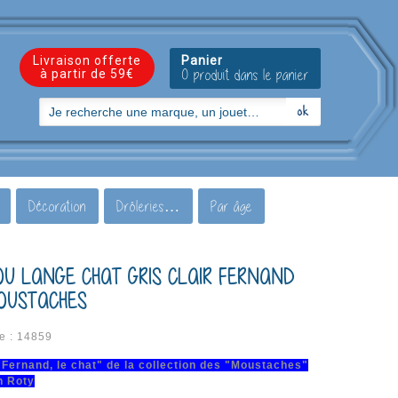
Livraison offerte
Panier
à partir de 59€
0 produit dans le panier
Décoration
Drôleries…
Par âge
U LANGE CHAT GRIS CLAIR FERNAND
OUSTACHES
e :
14859
Fernand, le chat" de la collection des "Moustaches"
n Roty