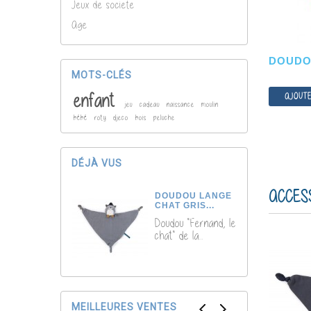
Jeux de societe
Age
DOUDOU
MOTS-CLÉS
enfant
AJOUTE
jeu
cadeau
naissance
moulin
bébé
roty
djeco
bois
peluche
DÉJÀ VUS
ACCES
DOUDOU LANGE
CHAT GRIS...
Doudou "Fernand, le
chat" de la...
MEILLEURES VENTES