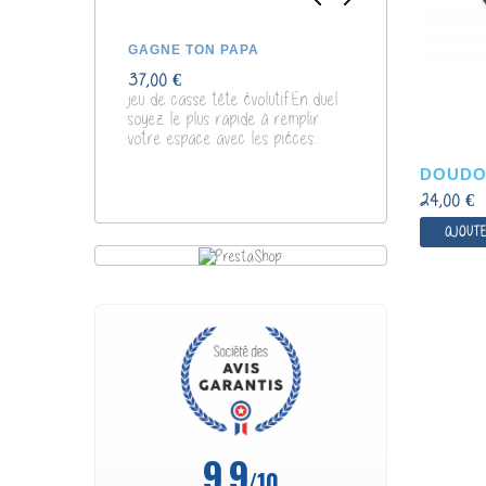
GAGNE TON PAPA
POCHOIRS D
37,00 €
7,00 €
jeu de casse tête évolutif.En duel
soyez le plus rapide à remplir
Dou
votre espace avec les piéces...
DO
DOUDOU
24,00 €
AJOUTE