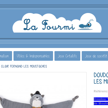
ination
Utiles & Indispensables
Jeux Créatifs
Jeux de société
S CLAIR FERNAND LES MOUSTACHES
DOUDO
LES M
Référenc
Doudou "
de Mouli