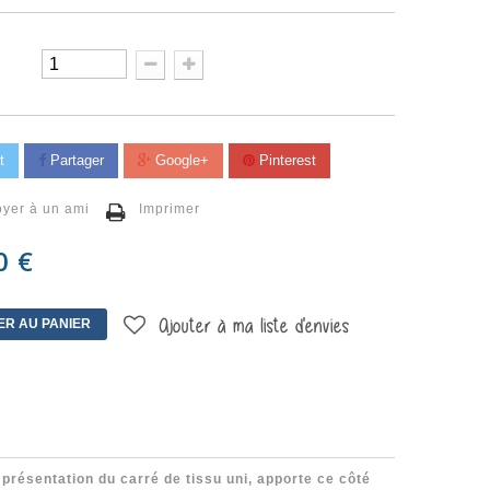
t
Partager
Google+
Pinterest
yer à un ami
Imprimer
0 €
ER AU PANIER
Ajouter à ma liste d'envies
présentation du carré de tissu uni, apporte ce côté