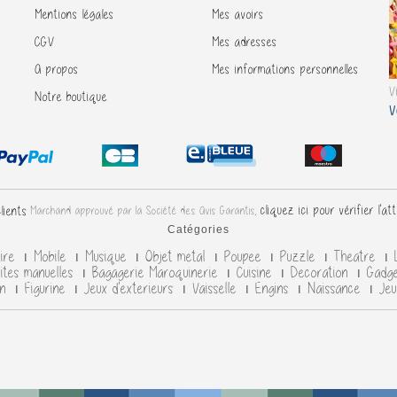
Mentions légales
Mes avoirs
CGV
Mes adresses
A propos
Mes informations personnelles
V
Notre boutique
V
cliquez ici pour vérifier l'at
Marchand approuvé par la Société des Avis Garantis,
Catégories
aire
Mobile
Musique
Objet metal
Poupee
Puzzle
Theatre
vites manuelles
Bagagerie Maroquinerie
Cuisine
Decoration
Gadg
on
Figurine
Jeux d'exterieurs
Vaisselle
Engins
Naissance
Jeu