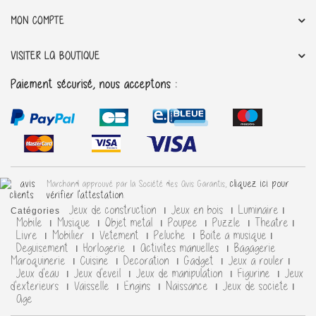
MON COMPTE
VISITER LA BOUTIQUE
Paiement sécurisé, nous acceptons :
cliquez ici pour
Marchand approuvé par la Société des Avis Garantis,
vérifier l'attestation
.
Jeux de construction
Jeux en bois
Luminaire
Catégories
Mobile
Musique
Objet metal
Poupee
Puzzle
Theatre
Livre
Mobilier
Vetement
Peluche
Boite a musique
Deguisement
Horlogerie
Activites manuelles
Bagagerie
Maroquinerie
Cuisine
Decoration
Gadget
Jeux a rouler
Jeux d'eau
Jeux d'eveil
Jeux de manipulation
Figurine
Jeux
d'exterieurs
Vaisselle
Engins
Naissance
Jeux de societe
Age