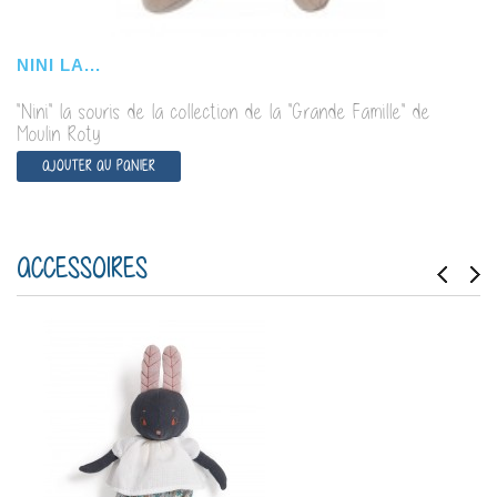
NINI LA...
"Nini" la souris de la collection de la "Grande Famille" de
Moulin Roty
AJOUTER AU PANIER
ACCESSOIRES