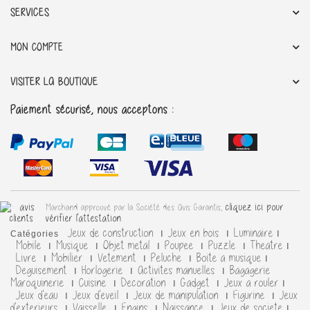
SERVICES
MON COMPTE
VISITER LA BOUTIQUE
Paiement sécurisé, nous acceptons :
cliquez ici pour
Marchand approuvé par la Société des Avis Garantis,
vérifier l'attestation
.
Jeux de construction
Jeux en bois
Luminaire
Catégories
Mobile
Musique
Objet metal
Poupee
Puzzle
Theatre
Livre
Mobilier
Vetement
Peluche
Boite a musique
Deguisement
Horlogerie
Activites manuelles
Bagagerie
Maroquinerie
Cuisine
Decoration
Gadget
Jeux a rouler
Jeux d'eau
Jeux d'eveil
Jeux de manipulation
Figurine
Jeux
d'exterieurs
Vaisselle
Engins
Naissance
Jeux de societe