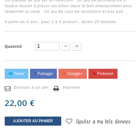
Un plateau de jeu sur un mouchoir , un jeu de pichnette où il
faudra réussir à placer les billes dans le bon emplacement pour
remporter la carte . Un jeu de cour de récréation et pas que...
A partir de 6 ans , pour 2 à 4 joueurs , durée 20 minutes
Quantité
Tweet
Partager
Google+
Pinterest
Envoyer à un ami
Imprimer
22,00 €
AJOUTER AU PANIER
Ajouter à ma liste d'envies