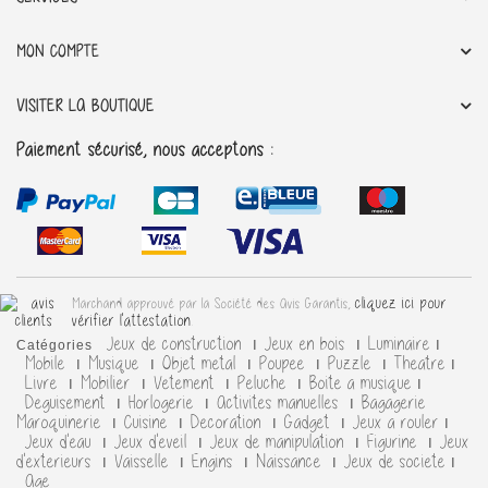
MON COMPTE
VISITER LA BOUTIQUE
Paiement sécurisé, nous acceptons :
cliquez ici pour
Marchand approuvé par la Société des Avis Garantis,
vérifier l'attestation
.
Jeux de construction
Jeux en bois
Luminaire
Catégories
Mobile
Musique
Objet metal
Poupee
Puzzle
Theatre
Livre
Mobilier
Vetement
Peluche
Boite a musique
Deguisement
Horlogerie
Activites manuelles
Bagagerie
Maroquinerie
Cuisine
Decoration
Gadget
Jeux a rouler
Jeux d'eau
Jeux d'eveil
Jeux de manipulation
Figurine
Jeux
d'exterieurs
Vaisselle
Engins
Naissance
Jeux de societe
Age