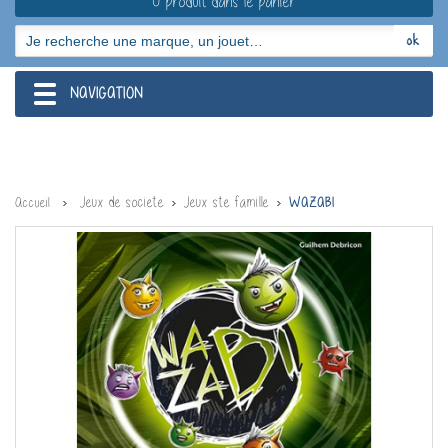
0 produit dans le panier
NAVIGATION
navigation
Jeux de societe
Jeux ste famille
Accueil
WAZABI