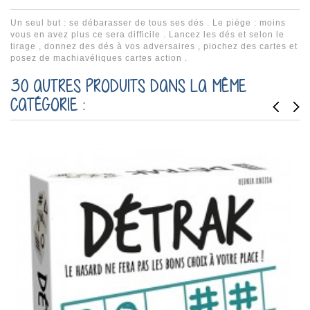
Un seul but : se débarasser de tous ses dés . Le piège : moins
vous en avez plus ce sera difficile . Lancez les dés et selon le
tirage , donnez des dés à vos adversaires , piochez des cartes et
posez de machiavéliques cartes action .
30 AUTRES PRODUITS DANS LA MÊME
CATÉGORIE :