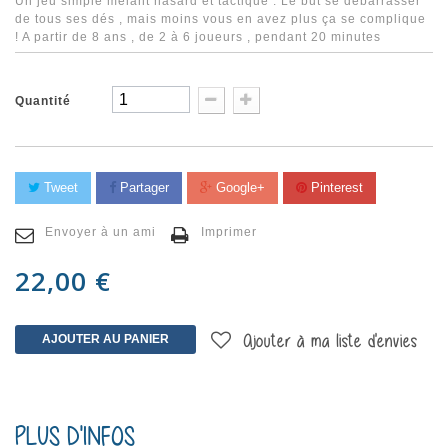
Un jeu simple mélant hasard et tactique . Le but se débarrasser
de tous ses dés , mais moins vous en avez plus ça se complique
! A partir de 8 ans , de 2 à 6 joueurs , pendant 20 minutes
Quantité
Tweet
Partager
Google+
Pinterest
Envoyer à un ami
Imprimer
22,00 €
AJOUTER AU PANIER
Ajouter à ma liste d'envies
PLUS D'INFOS