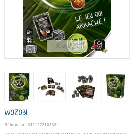
Agrandir
WAZABI
Référence :
3421272103324