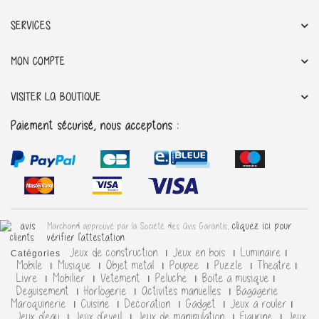
SERVICES
MON COMPTE
VISITER LA BOUTIQUE
Paiement sécurisé, nous acceptons :
cliquez ici pour
Marchand approuvé par la Société des Avis Garantis,
vérifier l'attestation
.
Jeux de construction
Jeux en bois
Luminaire
Catégories
Mobile
Musique
Objet metal
Poupee
Puzzle
Theatre
Livre
Mobilier
Vetement
Peluche
Boite a musique
Deguisement
Horlogerie
Activites manuelles
Bagagerie
Maroquinerie
Cuisine
Decoration
Gadget
Jeux a rouler
Jeux d'eau
Jeux d'eveil
Jeux de manipulation
Figurine
Jeux