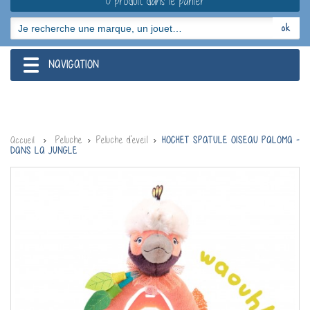
0 produit dans le panier
NAVIGATION
navigation
Peluche
Peluche d'eveil
Accueil
HOCHET SPATULE OISEAU PALOMA -
DANS LA JUNGLE