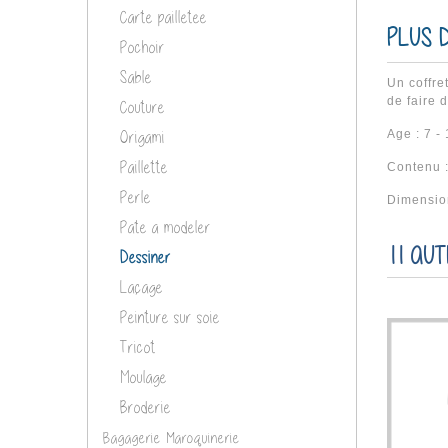
Carte pailletee
PLUS D
Pochoir
Sable
Un coffre
de faire 
Couture
Age : 7 -
Origami
Paillette
Contenu :
Perle
Dimensio
Pate a modeler
11 AU
Dessiner
Laçage
Peinture sur soie
Tricot
Moulage
Broderie
Bagagerie Maroquinerie