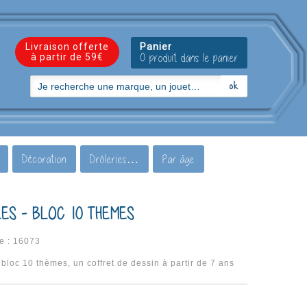
Livraison offerte
Panier
à partir de 59€
0 produit dans le panier
Décoration
Drôleries…
Par âge
LES - BLOC 10 THEMES
e :
16073
 bloc 10 thèmes, un coffret de dessin à partir de 7 ans