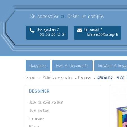
Se connecter
ou
Créer un compte
Une question ?
Un conseil ?
02 33 50 13 31
lafourmi50@orange.fr
Naissance
Éveil & Découverte
Imitation & Imag
Activites manuelles
Dessiner
Accueil
SPIRALES - BLOC 
DESSINER
Jeux de construction
Jeux en bois
Luminaire
Mobile