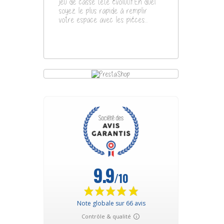
jeu de casse tête évolutif.En duel
soyez le plus rapide à remplir
votre espace avec les piéces...