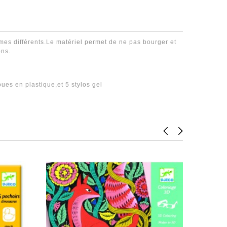
èmes différents.Le matériel permet de ne pas bourger et
ons.
oues en plastique,et 5 stylos gel