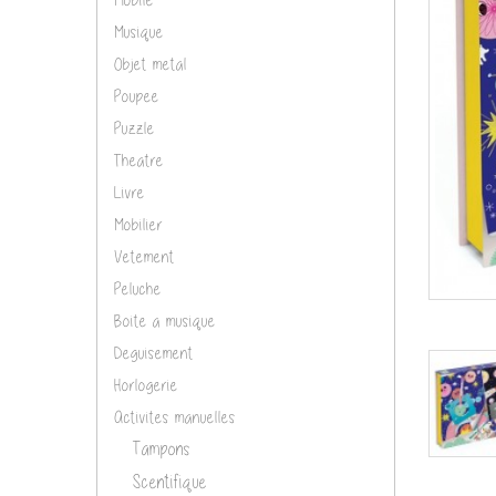
Musique
Objet metal
Poupee
Puzzle
Theatre
Livre
Mobilier
Vetement
Peluche
Boite a musique
Deguisement
Horlogerie
Activites manuelles
Tampons
Scentifique