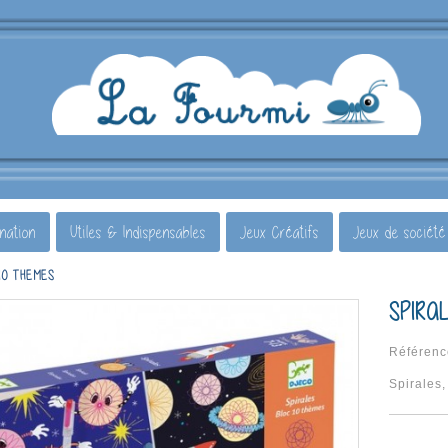
ination
Utiles & Indispensables
Jeux Créatifs
Jeux de société
10 THEMES
SPIRA
Référenc
Spirales,