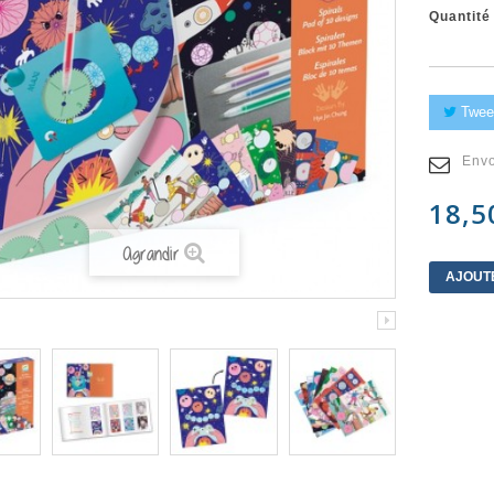
Quantité
Twee
Envo
18,5
Agrandir
AJOUT