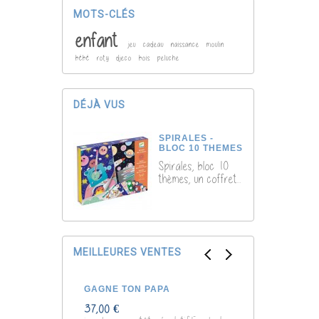
MOTS-CLÉS
enfant
jeu
cadeau
naissance
moulin
bébé
roty
djeco
bois
peluche
DÉJÀ VUS
SPIRALES -
BLOC 10 THEMES
Spirales, bloc 10
thèmes, un coffret...
MEILLEURES VENTES
GAGNE TON PAPA
POCHOIRS D
37,00 €
7,00 €